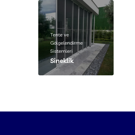
Tente ve
Gölgelendirme
Sistemleri
Sineklik