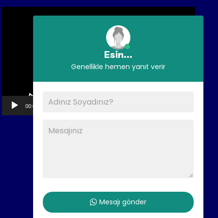
Video
oynatıcı
Esin...
Genellikle hemen yanıt verir
00:00
02:59
Mesajı gönder