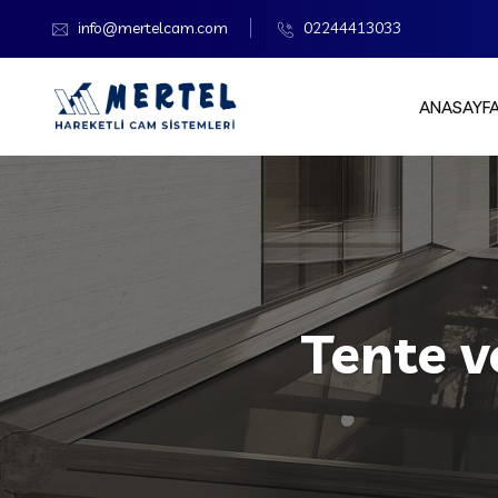
info@mertelcam.com
02244413033
ANASAYF
Tente v